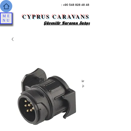
: +90 548 828 48 48
CYPRUS CARAVANS
ME
NU
Güvenilir Karavan Satışı
* Servis, bakım ve onarım hizmetimiz vardır
* Nakit alımlarda ekstra indirim avantajı