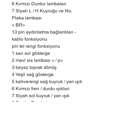
6 Kırmızı Durdur lambaları
7 Siyah L / H Kuyruğu ve No.
Plaka lambası
< BR>
13 pin aydınlatma bağlantıları -
kablo fonksiyonu
pin tel rengi fonksiyonu
1 sarı sol gösterge
2 mavi sis lambası < / p>
3 beyaz toprak dönüş
4 Yeşil sağ gösterge
5 kahverengi sağ kuyruk / yan ışık
6 Kırmızı fren / durdu ışıkları
7 Siyah sol kuyruk / yan ışık
8 Pembe Ters Işık
9 Turuncu 12V Pilden Kalıcı Güç
10 Gri ​​12V Kontak Açık (Batarya
Şarjı veya Buzdolabı)
Teminal 10 için 11 Beyaz / Siyah