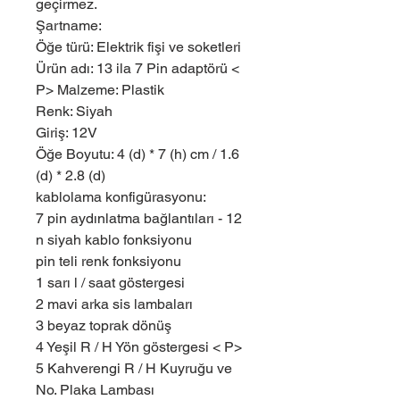
geçirmez.
Şartname:
Öğe türü: Elektrik fişi ve soketleri
Ürün adı: 13 ila 7 Pin adaptörü <
P> Malzeme: Plastik
Renk: Siyah
Giriş: 12V
Öğe Boyutu: 4 (d) * 7 (h) cm / 1.6
(d) * 2.8 (d)
kablolama konfigürasyonu:
7 pin aydınlatma bağlantıları - 12
n siyah kablo fonksiyonu
pin teli renk fonksiyonu
1 sarı l / saat göstergesi
2 mavi arka sis lambaları
3 beyaz toprak dönüş
4 Yeşil R / H Yön göstergesi < P>
5 Kahverengi R / H Kuyruğu ve
No. Plaka Lambası